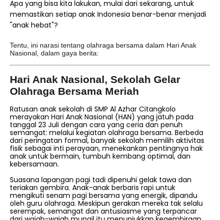
Apa yang bisa kita lakukan, mulai dari sekarang, untuk
memastikan setiap anak Indonesia benar-benar menjadi
"anak hebat"?
Tentu, ini narasi tentang olahraga bersama dalam Hari Anak
Nasional, dalam gaya berita:
Hari Anak Nasional, Sekolah Gelar
Olahraga Bersama Meriah
Ratusan anak sekolah di SMP Al Azhar Citangkolo
merayakan Hari Anak Nasional (HAN) yang jatuh pada
tanggal 23 Juli dengan cara yang ceria dan penuh
semangat: melalui kegiatan olahraga bersama. Berbeda
dari peringatan formal, banyak sekolah memilih aktivitas
fisik sebagai inti perayaan, menekankan pentingnya hak
anak untuk bermain, tumbuh kembang optimal, dan
kebersamaan.
Suasana lapangan pagi tadi dipenuhi gelak tawa dan
teriakan gembira. Anak-anak berbaris rapi untuk
mengikuti senam pagi bersama yang energik, dipandu
oleh guru olahraga. Meskipun gerakan mereka tak selalu
serempak, semangat dan antusiasme yang terpancar
dari wajah-wajah mungil itu menunjukkan kegembiraan