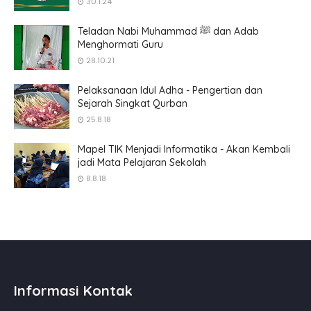
30.1.24
Teladan Nabi Muhammad ﷺ dan Adab
Menghormati Guru
28.10.21
Pelaksanaan Idul Adha - Pengertian dan
Sejarah Singkat Qurban
25.8.18
Mapel TIK Menjadi Informatika - Akan Kembali
jadi Mata Pelajaran Sekolah
8.8.18
Informasi Kontak