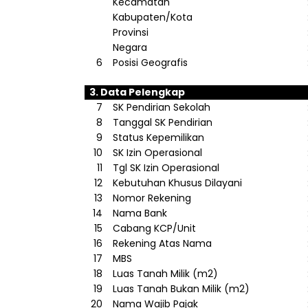
Kecamatan
Kabupaten
/Kota
Provinsi
Negara
6
Posisi
Geografis
3. Data
Pelengkap
7
SK
Pendirian
Sekolah
8
Tanggal
SK
Pendirian
9
Status
Kepemilikan
10
SK
Izin
Operasional
11
Tgl
SK
Izin
Operasional
12
Kebutuhan
Khusus
Dilayani
13
Nomor
Rekening
14
Nama
Bank
15
Cabang
KCP/Unit
16
Rekening
Atas
Nama
17
MBS
18
Luas
Tanah
Milik
(m2)
19
Luas
Tanah
Bukan
Milik
(m2)
20
Nama
Wajib
Pajak