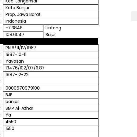
:
Kec
.
Langensari
:
Kota
Banjar
:
Prop.
Jawa
Barat
:
Indonesia
:
-7.3848
Lintang
108.6047
Bujur
:
PN.6/11/IV/1987
:
1987-10-11
:
Yayasan
:
13476/I02/07/R.87
:
1987-12-22
:
:
0000670979100
:
BJB
:
banjar
:
SMP Al-
Azhar
:
Ya
:
4550
:
1550
: