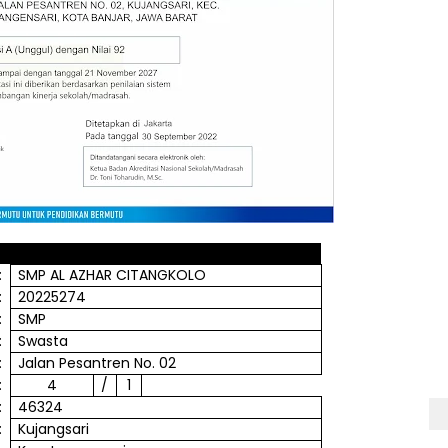
:
SMP AL AZHAR CITANGKOLO
:
20225274
:
SMP
:
Swasta
:
Jalan
Pesantren
No. 02
:
4
/
1
:
46324
:
Kujangsari