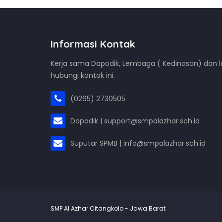
Informasi Kontak
Kerja sama Dapodik, Lembaga ( Kedinasan) dan la
hubungi kontak ini.
(0265) 2730505
Dapodik | support@smpalazhar.sch.id
Suputar SPMB | info@smpalazhar.sch.id
SMP Al Azhar Citangkolo - Jawa Barat