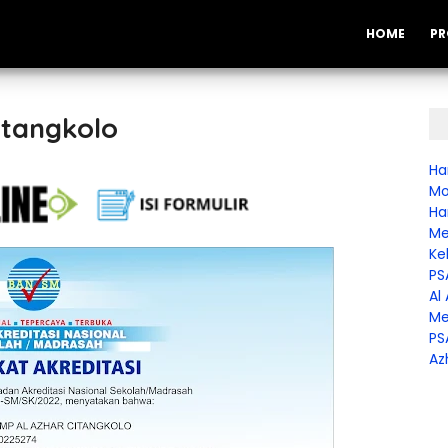
HOME
PR
itangkolo
Ha
Mo
Ha
Me
Ke
PS
Al
Me
PS
Az