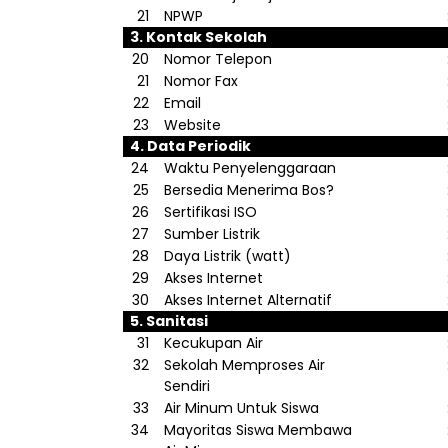
21
NPWP
3.
Kontak
Sekolah
20
Nomor
Telepon
21
Nomor
Fax
22
Email
23
Website
4. Data
Periodik
24
Waktu
Penyelenggaraan
25
Bersedia
Menerima
Bos
?
26
Sertifikasi
ISO
27
Sumber
Listrik
28
Daya
Listrik
(watt)
29
Akses
Internet
30
Akses
Internet
Alternatif
5.
Sanitasi
31
Kecukupan
Air
32
Sekolah
Memproses
Air
Sendiri
33
Air
Minum
Untuk
Siswa
34
Mayoritas
Siswa
Membawa