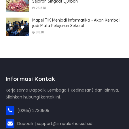
Sejarah Singkat Qurban
25.8.18
Mapel TIK Menjadi Informatika - Akan Kembali
jadi Mata Pelajaran Sekolah
8.8.18
Informasi Kontak
Kerja sama Dapodik, Lembaga ( Kedinasan) dan lainnya,
Silahkan hubungi kontak ini.
(0265) 2730505
Dapodik | support@smpalazhar.sch.id